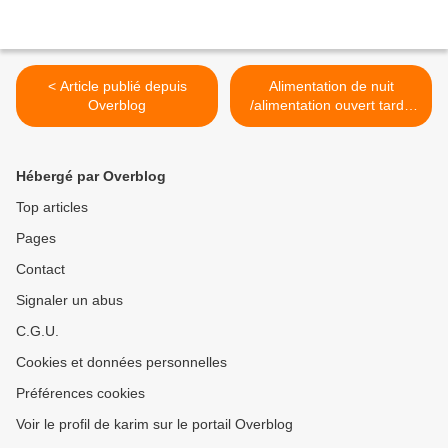
< Article publié depuis
Alimentation de nuit
Overblog
/alimentation ouvert tard /
alimentation tardif /
supérette de nuit/
supermarche de nuit
Hébergé par Overblog
supermarkete de nuit /
livraison de nuit/ faire ces
Top articles
courses la nuit/ carte de
Pages
nuit paris / ici trouver l
alimentation de nuit/ >
Contact
Signaler un abus
C.G.U.
Cookies et données personnelles
Préférences cookies
Voir le profil de karim sur le portail Overblog