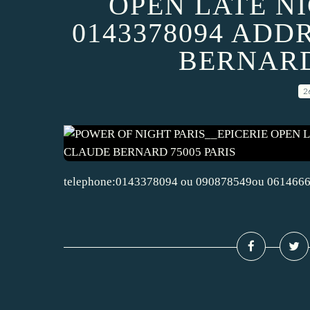
OPEN LATE N
0143378094 ADD
BERNARD
2
telephone:0143378094 ou 090878549ou 061466