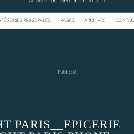
alimentationdenuit.eatbu.com
ATÉGORIES PRINCIPALES
PAGES
ARCHIVES
CONTAC
Publicité
T PARIS__EPICERIE