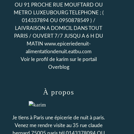
OU 91 PROCHE RUE MOUFTARD OU
METRO LUXEUBOURG TELEPHONE ; (
014337894 OU 0950878549 ) /
LAIVRAISON A DOMICIL DANS TOUT
PARIS / OUVERT 7/7 JUSQU A 6 H DU
MATIN www.epiceriedenuit-
alimentationdenuit.eatbu.com
Voir le profil de
karim
sur le portail
Overblog
À propos
Je tiens à Paris une épicerie de nuit à paris.
Venez me rendre visite au 35 rue claude
bernard 75005 paris tél 0143378094 OU