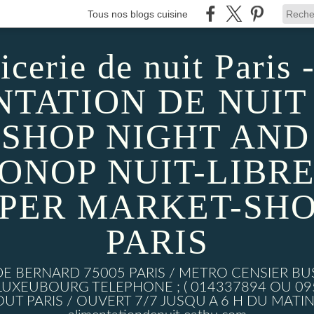
Tous nos blogs cuisine
icerie de nuit Paris -
TATION DE NUIT 
SHOP NIGHT AND D
MONOP NUIT-LIBRE
UPER MARKET-SHO
PARIS
DE BERNARD 75005 PARIS / METRO CENSIER BU
XEUBOURG TELEPHONE ; ( 014337894 OU 0950
UT PARIS / OUVERT 7/7 JUSQU A 6 H DU MATIN w