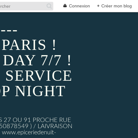
Connexion
+
Créer mon blog
---
PARIS !
AY 7/7 !
 SERVICE
P NIGHT
S 27 OU 91 PROCHE RUE
878549 ) / LAIVRAISON
ww.epiceriedenuit-