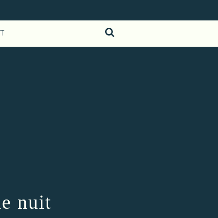
T
de nuit