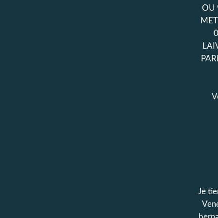
OU 
MET
LAI
PAR
V
Je tie
Vene
bern