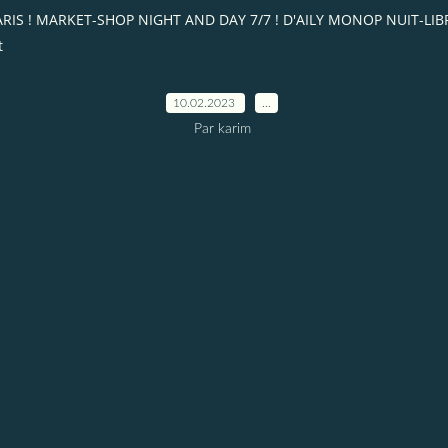
T PARIS ! MARKET-SHOP NIGHT AND DAY 7/7 ! D'AILY MONOP NUIT-L
t
10.02.2023
…
Par karim