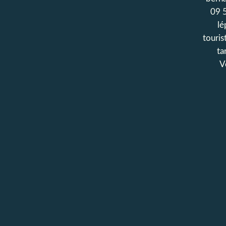
09 
lé
touris
ta
V