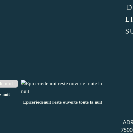
D
L
S
e nuit
Epiceriedenuit reste ouverte toute la nuit
ADR
7500