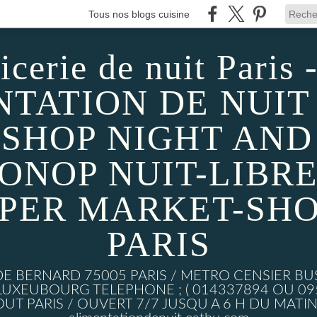
Tous nos blogs cuisine
icerie de nuit Paris -
TATION DE NUIT 
SHOP NIGHT AND D
MONOP NUIT-LIBRE
UPER MARKET-SHO
PARIS
DE BERNARD 75005 PARIS / METRO CENSIER BU
XEUBOURG TELEPHONE ; ( 014337894 OU 0950
UT PARIS / OUVERT 7/7 JUSQU A 6 H DU MATIN w