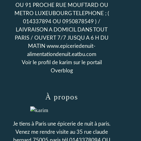
OU 91 PROCHE RUE MOUFTARD OU
METRO LUXEUBOURG TELEPHONE ; (
014337894 OU 0950878549 ) /
LAIVRAISON A DOMICIL DANS TOUT
PARIS / OUVERT 7/7 JUSQU A 6 H DU
MATIN www.epiceriedenuit-
alimentationdenuit.eatbu.com
Voir le profil de
karim
sur le portail
Overblog
À propos
Je tiens à Paris une épicerie de nuit à paris.
Venez me rendre visite au 35 rue claude
bernard 75005 paris tél 0143378094 OU