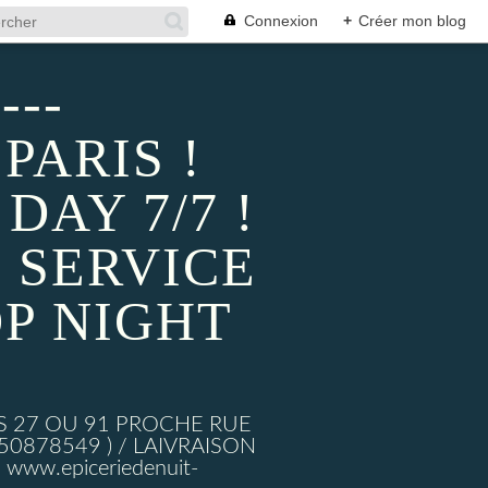
Connexion
+
Créer mon blog
---
PARIS !
AY 7/7 !
 SERVICE
P NIGHT
S 27 OU 91 PROCHE RUE
878549 ) / LAIVRAISON
ww.epiceriedenuit-