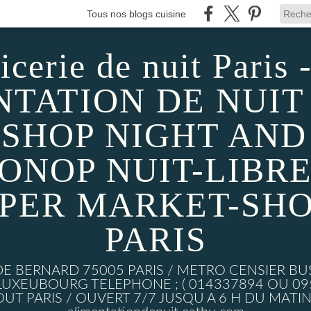
Tous nos blogs cuisine
icerie de nuit Paris -
TATION DE NUIT 
SHOP NIGHT AND D
MONOP NUIT-LIBRE
UPER MARKET-SHO
PARIS
DE BERNARD 75005 PARIS / METRO CENSIER BU
XEUBOURG TELEPHONE ; ( 014337894 OU 0950
UT PARIS / OUVERT 7/7 JUSQU A 6 H DU MATIN w