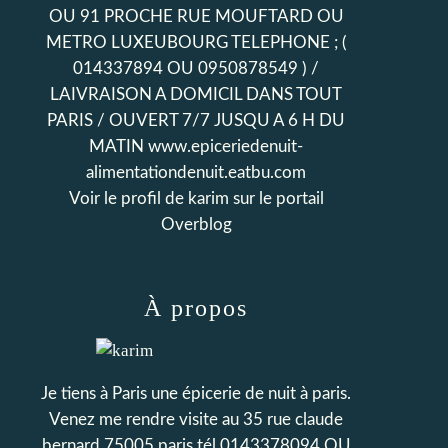
OU 91 PROCHE RUE MOUFTARD OU
METRO LUXEUBOURG TELEPHONE ; (
014337894 OU 0950878549 ) /
LAIVRAISON A DOMICIL DANS TOUT
PARIS / OUVERT 7/7 JUSQU A 6 H DU
MATIN www.epiceriedenuit-
alimentationdenuit.eatbu.com
Voir le profil de
karim
sur le portail
Overblog
À propos
Je tiens à Paris une épicerie de nuit à paris.
Venez me rendre visite au 35 rue claude
bernard 75005 paris tél 0143378094 OU