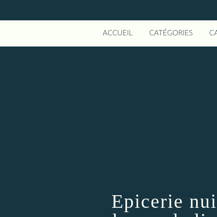
ACCUEIL
CATÉGORIES
C
Epicerie nui