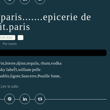
paris.......epicerie de
it.paris
4.05.2021
…
Par karim
vin,bierre,djinn,tequila, rhum,vodka
sky labeĺ5,william pelle
ablis,ligote,Sancerre,Pouille fume,
Lire la suite