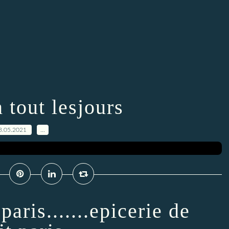
 tout lesjours
3.05.2021
…
paris.......epicerie de