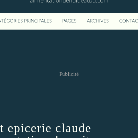
alimentationdenuit.eatbu.com
ATÉGORIES PRINCIPALES
PAGES
ARCHIVES
CONTAC
Publicité
t epicerie claude