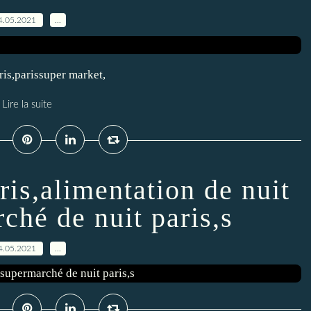
4.05.2021
…
aris,parissuper market,
Lire la suite
ris,alimentation de nuit
ché de nuit paris,s
4.05.2021
…