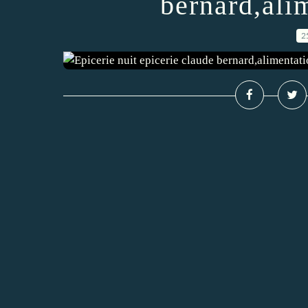
bernard,ali
2