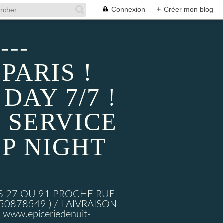
Connexion
+
Créer mon blog
---
PARIS !
AY 7/7 !
 SERVICE
P NIGHT
S 27 OU 91 PROCHE RUE
878549 ) / LAIVRAISON
ww.epiceriedenuit-