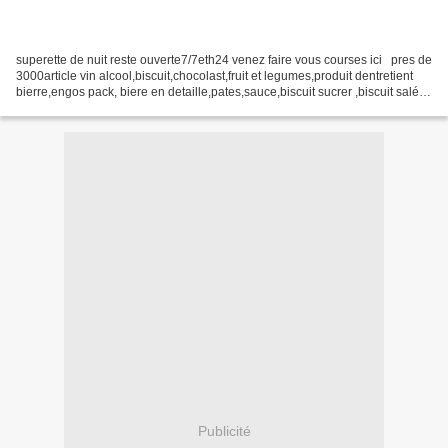
superette de nuit reste ouverte7/7eth24 venez faire vous courses ici pres de
3000article vin alcool,biscuit,chocolast,fruit et legumes,produit dentretient
bierre,engos pack, biere en detaille,pates,sauce,biscuit sucrer ,biscuit salés
telephoner au...
Publicité