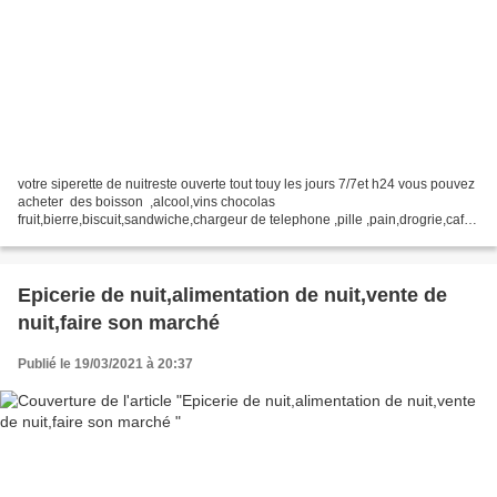
votre siperette de nuitreste ouverte tout touy les jours 7/7et h24 vous pouvez
acheter des boisson ,alcool,vins chocolas
fruit,bierre,biscuit,sandwiche,chargeur de telephone ,pille ,pain,drogrie,cafe
the,vodka,vin roser,vin blanc ,champagne blanc de...
Epicerie de nuit,alimentation de nuit,vente de
nuit,faire son marché
Publié le 19/03/2021 à 20:37