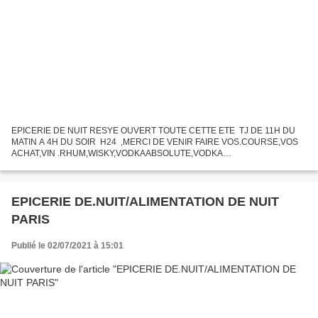
EPICERIE DE NUIT RESYE OUVERT TOUTE CETTE ETE TJ DE 11H DU
MATIN A 4H DU SOIR H24 ,MERCI DE VENIR FAIRE VOS.COURSE,VOS
ACHAT,VIN .RHUM,WISKY,VODKAABSOLUTE,VODKA
POLYAKOVE,VODKA DMIRNOF,ROSE MINUTY ROSE DE LOIR,ROSE DE
CORSE ROSE.PAPLOMOSS
EPICERIE DE.NUIT/ALIMENTATION DE NUIT
PARIS
Publié le 02/07/2021 à 15:01