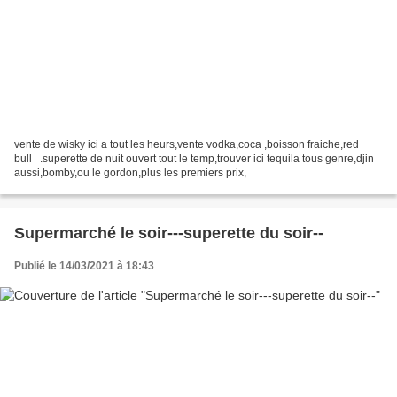
vente de wisky ici a tout les heurs,vente vodka,coca ,boisson fraiche,red
bull .superette de nuit ouvert tout le temp,trouver ici tequila tous genre,djin
aussi,bomby,ou le gordon,plus les premiers prix,
Supermarché le soir---superette du soir--
Publié le 14/03/2021 à 18:43