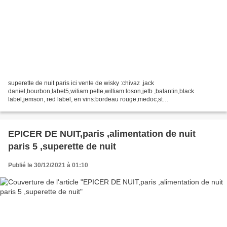
superette de nuit paris ici vente de wisky :chivaz ,jack
daniel,bourbon,label5,wiliam pelle,william loson,jetb ,balantin,black
label,jemson, red label, en vins:bordeau rouge,medoc,st
emilion,margeux,mocaillou,bourgogne rouge,bourgougne blanc,sancer
blanc,aligoter...
EPICER DE NUIT,paris ,alimentation de nuit
paris 5 ,superette de nuit
Publié le 30/12/2021 à 01:10