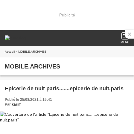
Publicité
MENU
Accueil
» MOBILE.ARCHIVES
MOBILE.ARCHIVES
Epicerie de nuit paris.......epicerie de nuit.paris
Publié le 25/08/2021 à 15:41
Par
karim