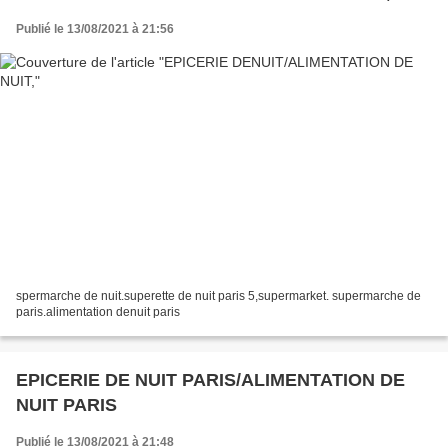
Publié le 13/08/2021 à 21:56
spermarche de nuit.superette de nuit paris 5,supermarket. supermarche de
paris.alimentation denuit paris
EPICERIE DE NUIT PARIS/ALIMENTATION DE
NUIT PARIS
Publié le 13/08/2021 à 21:48