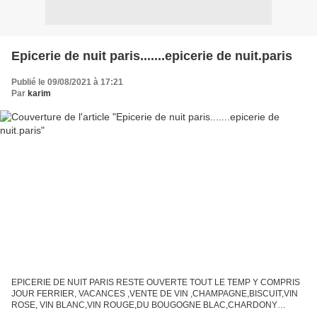
Epicerie de nuit paris.......epicerie de nuit.paris
Publié le 09/08/2021 à 17:21
Par
karim
EPICERIE DE NUIT PARIS RESTE OUVERTE TOUT LE TEMP Y COMPRIS
JOUR FERRIER, VACANCES ,VENTE DE VIN ,CHAMPAGNE,BISCUIT,VIN
ROSE, VIN BLANC,VIN ROUGE,DU BOUGOGNE BLAC,CHARDONY
BLANC,,BORDEAU BLANC,CHOKOLAT,