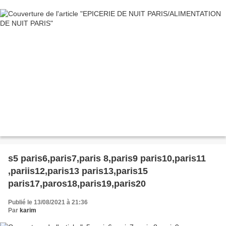
s5 paris6,paris7,paris 8,paris9 paris10,paris11
,pariis12,paris13 paris13,paris15
paris17,paros18,paris19,paris20
Publié le 13/08/2021 à 21:36
Par
karim