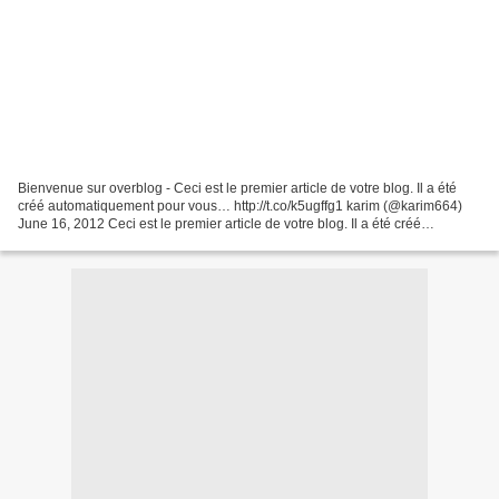
Bienvenue sur overblog - Ceci est le premier article de votre blog. Il a été
créé automatiquement pour vous… http://t.co/k5ugffg1 karim (@karim664)
June 16, 2012 Ceci est le premier article de votre blog. Il a été créé
automatiquement pour vous aider...