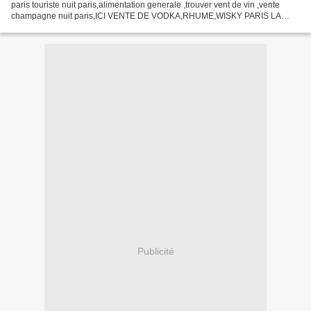
paris touriste nuit paris,alimentation generale ,trouver vent de vin ,vente
champagne nuit paris,ICI VENTE DE VODKA,RHUME,WISKY PARIS LA
NUIT,,MAGASIN OUVERT TARD LA NUIT,7/7ET H 24, BOUTIQUE...
Publicité