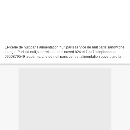
EPIcerie de nuit paris alimentation nuit paris service de nuit paris,sandwiche
triangle Paris la nuit,superette de nuit ouvert h24 et 7sur7 telephoner au
0950879549 ,supermarche de nuit paris centre,,alimentation ouvert tard la
nuit a paris , boisson...