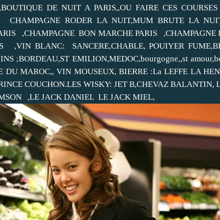
,BOUTIQUE DE NUIT A PARIS,,OU FAIRE CES COURSES
IT CHAMPAGNE RODER LA NUIT,MUM BRUTE LA NUI
PARIS ,CHAMPAGNE BON MARCHE PARIS ,CHAMPAGNE L
IS ,VIN BLANC: SANCERE,CHABLE, POUIYER FUM
k, VINS ;BORDEAU,ST EMILION,MEDOC,bourgogne,,st amour,bou
E DU MAROC,, VIN MOUSEUX, BIERRE :La LEFFE LA HE
INCE COUCHON.LES WISKY: JET B,CHEVAZ BALANTIN, L
SON ,LE JACK DANIEL LE JACK MIEL,