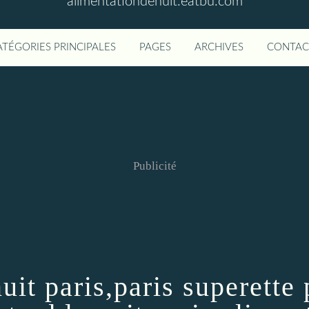
alimentationdenuit.eatbu.com
ATÉGORIES PRINCIPALES
PAGES
ARCHIVES
CONTAC
Publicité
uit paris,paris superette 