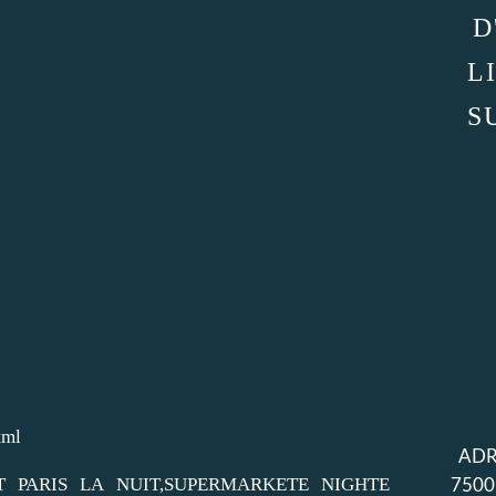
D
L
S
tml
ADR
 NUIT PARIS LA NUIT,SUPERMARKETE NIGHTE
7500