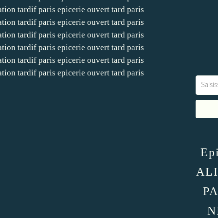
Epi
AL
PA
N