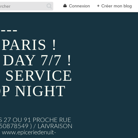
Connexion
+
Créer mon blog
---
PARIS !
AY 7/7 !
 SERVICE
P NIGHT
S 27 OU 91 PROCHE RUE
878549 ) / LAIVRAISON
ww.epiceriedenuit-