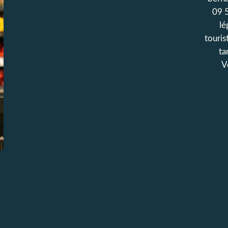
09 
lé
touris
ta
V