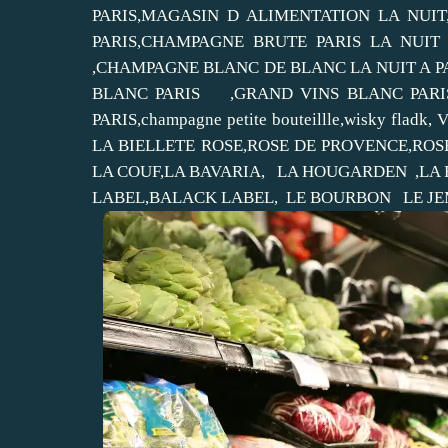
PARIS,MAGASIN D ALIMENTATION LA NUIT
PARIS,CHAMPAGNE BRUTE PARIS LA NU
,CHAMPAGNE BLANC DE BLANC LA NUIT A 
BLANC PARIS ,GRAND VINS BLANC PAR
PARIS,champagne petite bouteillle,wisky flad
LA BIELLETE ROSE,ROSE DE PROVENCE,ROS
LA COUF,LA BAVARIA, LA HOUGARDEN ,LA R
LABEL,BALACK LABEL, LE BOURBON LE JEM