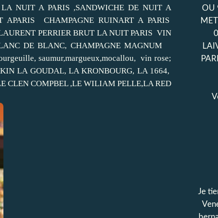
 LA NUIT A PARIS ,SANDWICHE DE NUIT A
OU 
T APARIS CHAMPAGNE RUINART A PARIS
MET
AURENT PERRIER BRUT LA NUIT PARIS VIN
E,BLANC DE BLANC, CHAMPAGNE MAGNUM
LAI
rgeuille, saumur,margueux,mocallou, vin rose;
PAR
NKIN LA GOUDAL, LA KRONBOURG, LA 1664,
E CLEN COMPBEL ,LE WILIAM PELLE,LA RED
V
Je tie
Vene
bern