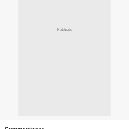
Publicité