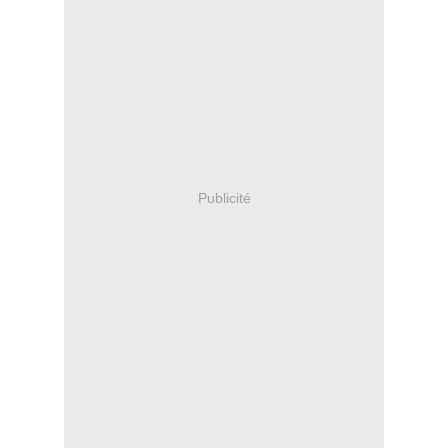
Publicité