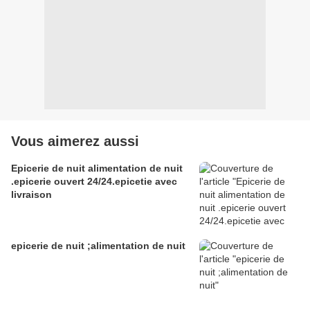
Vous aimerez aussi
Epicerie de nuit alimentation de nuit
.epicerie ouvert 24/24.epicetie avec
livraison
epicerie de nuit ;alimentation de nuit