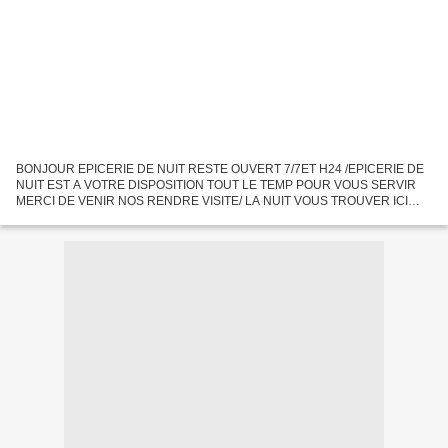
BONJOUR EPICERIE DE NUIT RESTE OUVERT 7/7ET H24 /EPICERIE DE
NUIT EST A VOTRE DISPOSITION TOUT LE TEMP POUR VOUS SERVIR
MERCI DE VENIR NOS RENDRE VISITE/ LA NUIT VOUS TROUVER ICI
VIND,CHOKOLAS,VODKA,BIERRE TOUTE SORTE ,ON LA SUPERETTE DE
NUIT DE CENTRE...