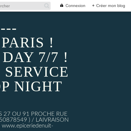
Connexion
+
Créer mon blog
---
PARIS !
AY 7/7 !
 SERVICE
P NIGHT
S 27 OU 91 PROCHE RUE
878549 ) / LAIVRAISON
ww.epiceriedenuit-