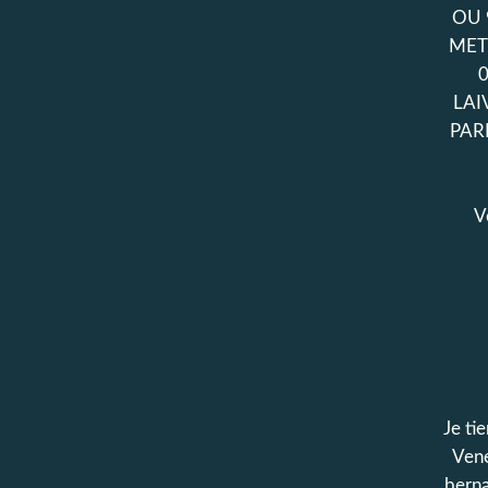
OU 
MET
LAI
PAR
V
Je tie
Vene
bern