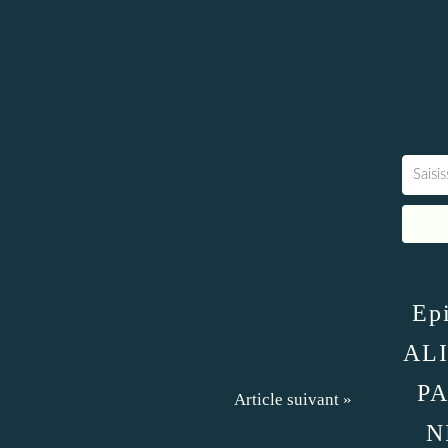
Epi
AL
PA
Article suivant »
N