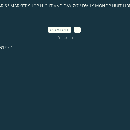
T PARIS ! MARKET-SHOP NIGHT AND DAY 7/7 ! D'AILY MONOP NUIT-L
09.05.2014
…
Par karim
ENTOT