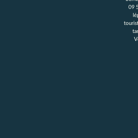
09 
lé
touris
ta
V