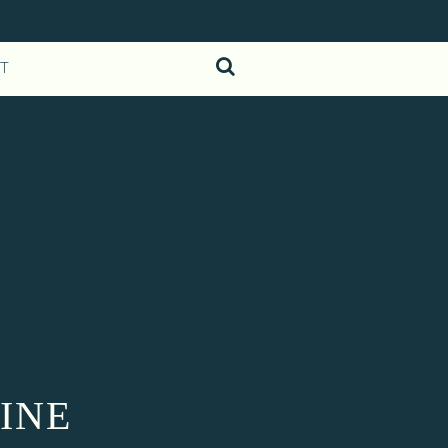
T
INE