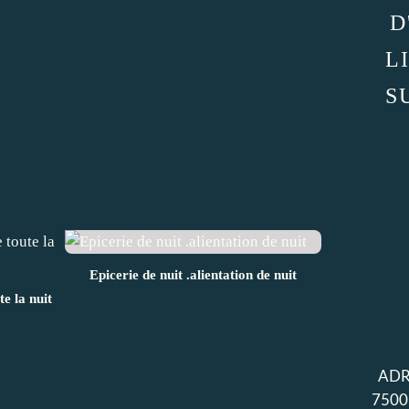
D
L
S
Epicerie de nuit .alientation de nuit
te la nuit
ADR
7500