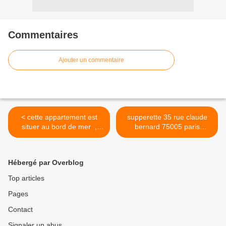
Commentaires
Ajouter un commentaire
< cette appartement est
supperette 35 rue claude
situer au bord de mer ,
bernard 75005 paris
avoir les pieds dans
telephone 0143378094 >
surtout a Agadir ou il fait...
Hébergé par Overblog
Top articles
Pages
Contact
Signaler un abus