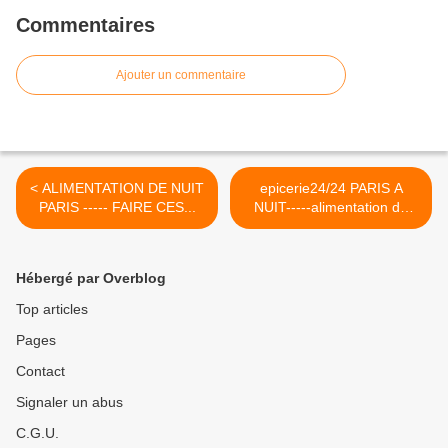
Commentaires
Ajouter un commentaire
< ALIMENTATION DE NUIT
epicerie24/24 PARIS A
PARIS ----- FAIRE CES...
NUIT-----alimentation de
nuit paris --- vente de
produit frais la nuit paris --
boutique ouverte la nuit
Hébergé par Overblog
paris --- sanduitche la nuit -
--- trouver a manger la
Top articles
___sanduiche chaud la nuit
Pages
paris __sandwiche triangle
la nuit >
Contact
Signaler un abus
C.G.U.