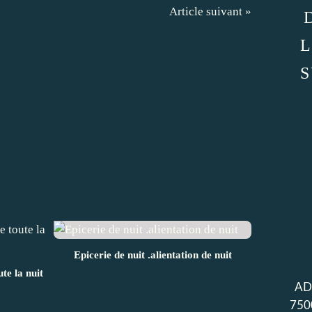
Article suivant »
L
S
Epicerie de nuit .alientation de nuit
ute la nuit
AD
750