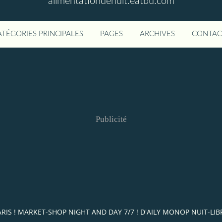
alimentationdenuit.eatbu.com
ATÉGORIES PRINCIPALES
PAGES
ARCHIVES
CONTAC
Publicité
T PARIS ! MARKET-SHOP NIGHT AND DAY 7/7 ! D'AILY MONOP NUIT-L