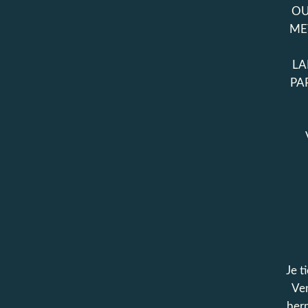
OU
ME
LA
PA
Je t
Ven
ber