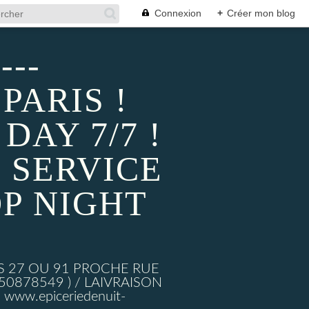
Connexion
+
Créer mon blog
---
PARIS !
AY 7/7 !
 SERVICE
P NIGHT
S 27 OU 91 PROCHE RUE
878549 ) / LAIVRAISON
ww.epiceriedenuit-