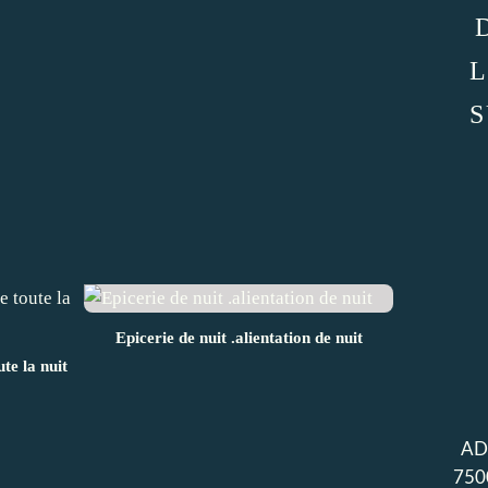
L
S
Epicerie de nuit .alientation de nuit
ute la nuit
AD
750