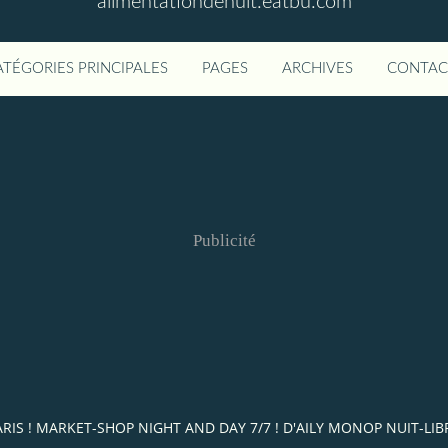
alimentationdenuit.eatbu.com
ATÉGORIES PRINCIPALES
PAGES
ARCHIVES
CONTAC
Publicité
T PARIS ! MARKET-SHOP NIGHT AND DAY 7/7 ! D'AILY MONOP NUIT-L