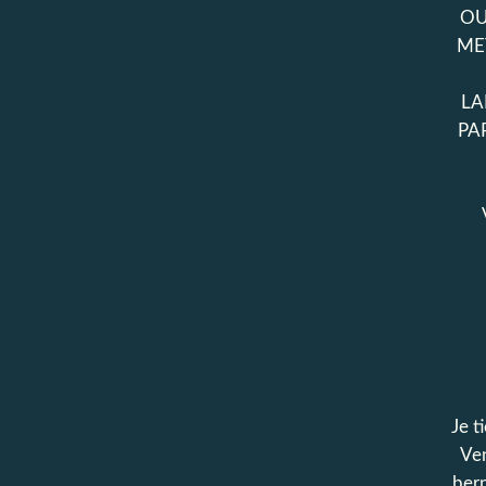
OU
ME
LA
PA
Je t
Ven
ber