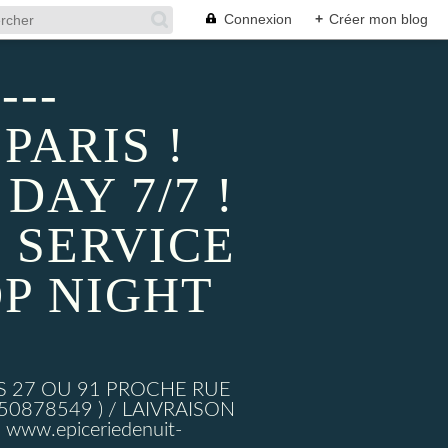
Connexion
+
Créer mon blog
---
PARIS !
AY 7/7 !
 SERVICE
P NIGHT
S 27 OU 91 PROCHE RUE
878549 ) / LAIVRAISON
ww.epiceriedenuit-