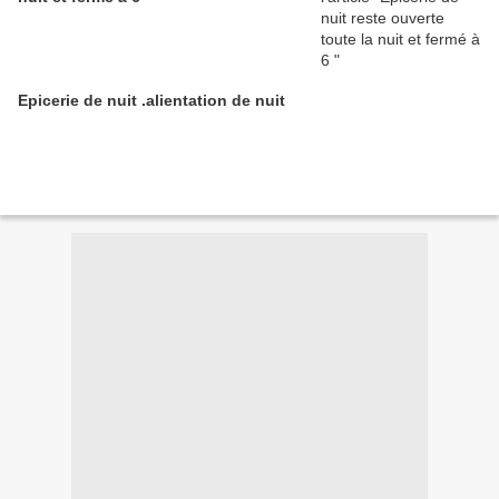
Epicerie de nuit .alientation de nuit