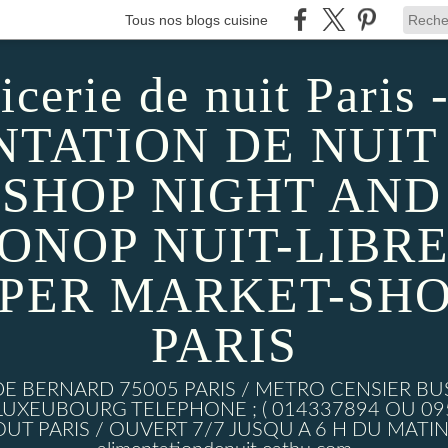
Tous nos blogs cuisine
icerie de nuit Paris -
TATION DE NUIT 
SHOP NIGHT AND D
MONOP NUIT-LIBRE
UPER MARKET-SHO
PARIS
DE BERNARD 75005 PARIS / METRO CENSIER BU
XEUBOURG TELEPHONE ; ( 014337894 OU 0950
UT PARIS / OUVERT 7/7 JUSQU A 6 H DU MATIN w