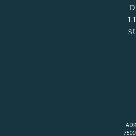
D
L
S
ADR
7500