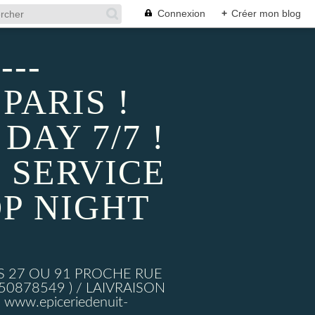
Connexion
+
Créer mon blog
---
PARIS !
AY 7/7 !
 SERVICE
P NIGHT
S 27 OU 91 PROCHE RUE
878549 ) / LAIVRAISON
ww.epiceriedenuit-