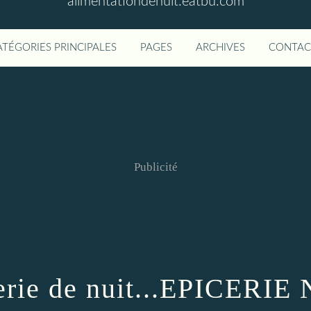
alimentationdenuit.eatbu.com
ATÉGORIES PRINCIPALES
PAGES
ARCHIVES
CONTAC
Publicité
erie de nuit...EPICERIE