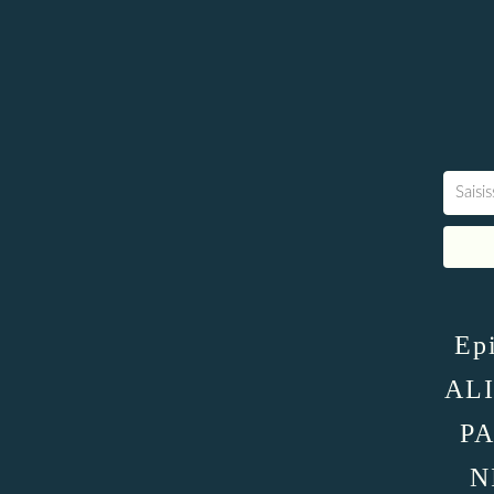
Epi
AL
PA
N