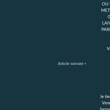
OU 
MET
LAI
PAR
V
Article suivant »
Je tie
Vene
bern