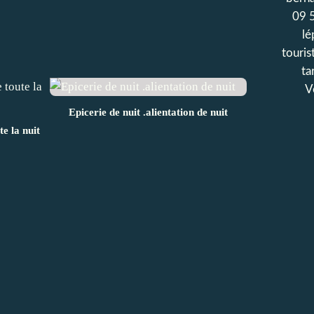
09 
lé
touris
ta
V
Epicerie de nuit .alientation de nuit
te la nuit