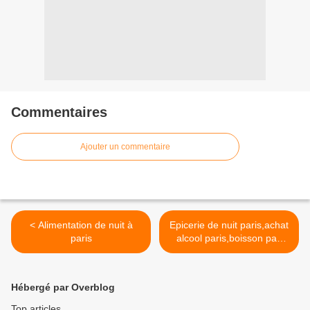
Commentaires
Ajouter un commentaire
< Alimentation de nuit à
Epicerie de nuit paris,achat
paris
alcool paris,boisson pas
cher paris,sandwiches
paris,manger pas cher,se
régale pas cher, >
Hébergé par Overblog
Top articles