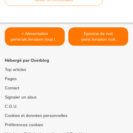
Ajouter un commentaire
< Alimentation
Epicerie de nuit
generale,livraison tous les
paris.livraison nuit
jours
paris,livraison rapide7/7 >
Hébergé par Overblog
Top articles
Pages
Contact
Signaler un abus
C.G.U.
Cookies et données personnelles
Préférences cookies