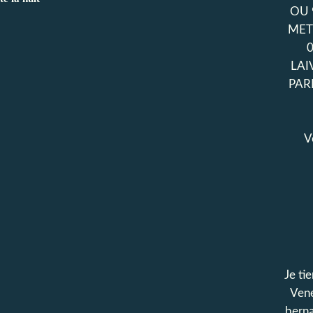
OU 
MET
LAI
PAR
V
Je tie
Vene
bern