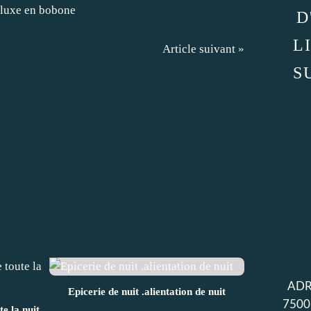
D
L
Article suivant »
S
ADR
Epicerie de nuit .alientation de nuit
7500
te la nuit