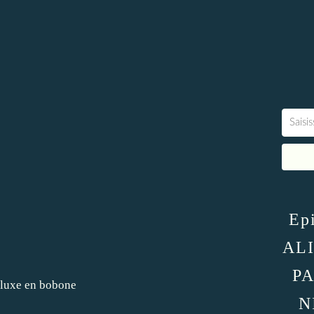
Epi
AL
PA
N