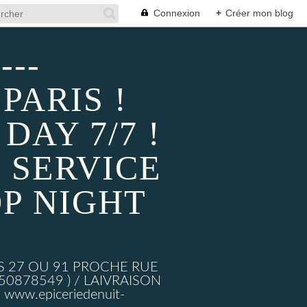
Connexion
+
Créer mon blog
---
PARIS !
AY 7/7 !
 SERVICE
P NIGHT
S 27 OU 91 PROCHE RUE
878549 ) / LAIVRAISON
ww.epiceriedenuit-