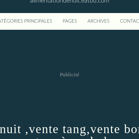
alimentationdenuit.eatbu.com
ATÉGORIES PRINCIPALES
PAGES
ARCHIVES
CONTAC
Publicité
 nuit ,vente tang,vente b