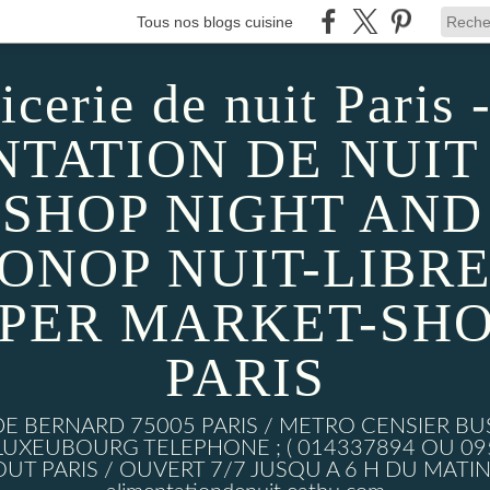
Tous nos blogs cuisine
icerie de nuit Paris -
TATION DE NUIT 
SHOP NIGHT AND D
MONOP NUIT-LIBRE
UPER MARKET-SHO
PARIS
DE BERNARD 75005 PARIS / METRO CENSIER BU
XEUBOURG TELEPHONE ; ( 014337894 OU 0950
UT PARIS / OUVERT 7/7 JUSQU A 6 H DU MATIN w