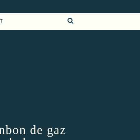
T
onbon de gaz