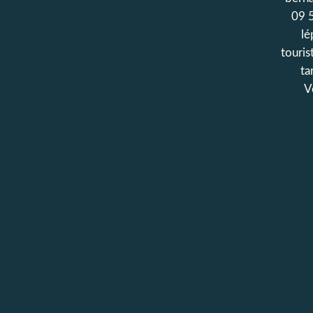
09 
lé
touris
ta
V