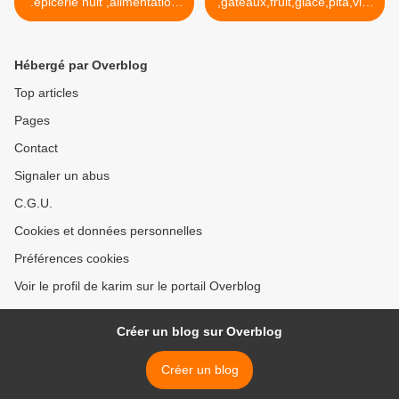
.epicerie nuit ,alimentation
,gâteaux,fruit,glace,pita,vin,
de nuit ,supermarché nui
alcool,vodka wisky >
Hébergé par Overblog
Top articles
Pages
Contact
Signaler un abus
C.G.U.
Cookies et données personnelles
Préférences cookies
Voir le profil de karim sur le portail Overblog
Créer un blog sur Overblog
Créer un blog