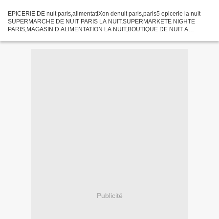
EPICERIE DE nuit paris,alimentatiXon denuit paris,paris5 epicerie la nuit
SUPERMARCHE DE NUIT PARIS LA NUIT,SUPERMARKETE NIGHTE
PARIS,MAGASIN D ALIMENTATION LA NUIT,BOUTIQUE DE NUIT A
PARIS,,OU FAIRE CES COURSES LA NUIT A PARIS ,SANDWICHE DE NUIT
A PARIS,CHAMPAGNE...
Publicité