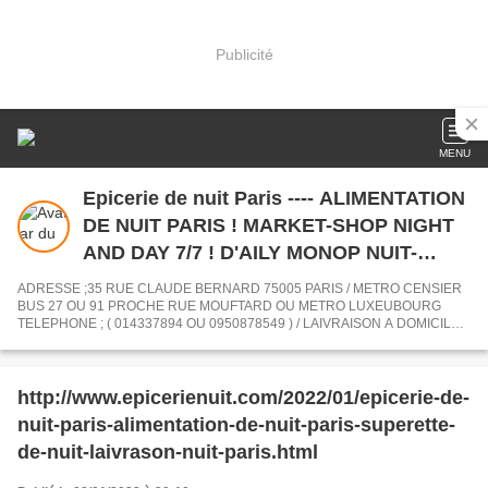
Publicité
MENU
Epicerie de nuit Paris ---- ALIMENTATION
DE NUIT PARIS ! MARKET-SHOP NIGHT
AND DAY 7/7 ! D'AILY MONOP NUIT-
LIBRE SERVICE NUIT-SUPER MARKET-
ADRESSE ;35 RUE CLAUDE BERNARD 75005 PARIS / METRO CENSIER
SHOP NIGHT PARIS
BUS 27 OU 91 PROCHE RUE MOUFTARD OU METRO LUXEUBOURG
TELEPHONE ; ( 014337894 OU 0950878549 ) / LAIVRAISON A DOMICIL
DANS TOUT PARIS / OUVERT 7/7 JUSQU A 6 H DU MATIN
www.epiceriedenuit-alimentationdenuit.eatbu.com
http://www.epicerienuit.com/2022/01/epicerie-de-
nuit-paris-alimentation-de-nuit-paris-superette-
de-nuit-laivrason-nuit-paris.html